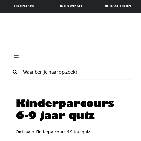
Skip
TINTIN.COM
TINTIN WINKEL
DIGITAAL TINTIN
to
content
Toggle
Navigation
Search
Welkom
for:
Uw bezoek
Kinderparcours
6-9 jaar quiz
Presentatie
Onthaal
»
Kinderparcours 6-9 jaar quiz
Boekhandel